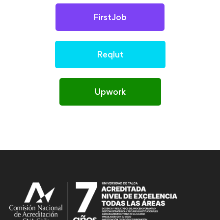
FirstJob
Reqlut
Upwork