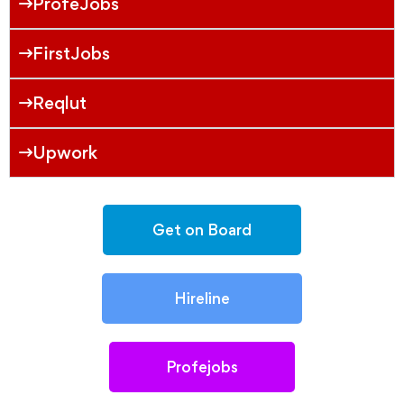
ProfeJobs
FirstJobs
Reqlut
Upwork
Get on Board
Hireline
Profejobs