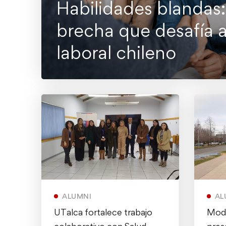
Habilidades blandas
brecha que desafía 
laboral chileno
ALUMNI
AL
UTalca fortalece trabajo
Mode