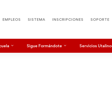
EMPLEOS
SISTEMA
INSCRIPCIONES
SOPORTE
cuela
Sigue Formándote
Servicios Utalino
i e Inserción L
Una vez utalino, siempre utalino