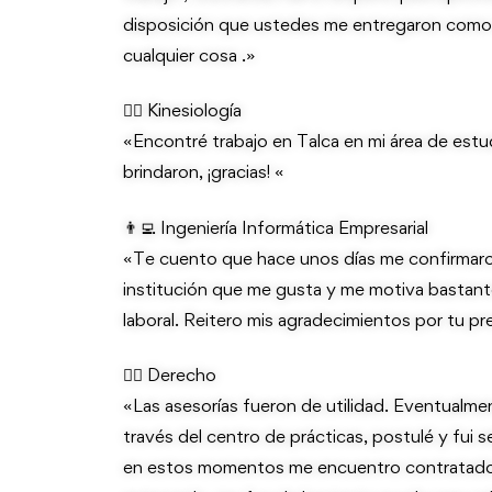
disposición que ustedes me entregaron como
cualquier cosa .»
👩‍⚕️ Kinesiología
«Encontré trabajo en Talca en mi área de est
brindaron, ¡gracias! «
👨‍💻 Ingeniería Informática Empresarial
«Te cuento que hace unos días me confirmar
institución que me gusta y me motiva bastante 
laboral. Reitero mis agradecimientos por tu p
👩‍⚖️ Derecho
«Las asesorías fueron de utilidad. Eventualme
través del centro de prácticas, postulé y fui s
en estos momentos me encuentro contratado 