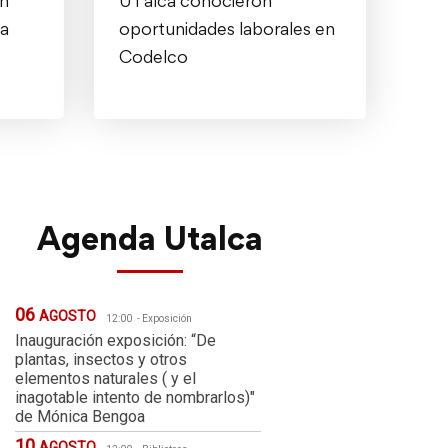
on
UTalca conocieron
 a
oportunidades laborales en
Codelco
Agenda Utalca