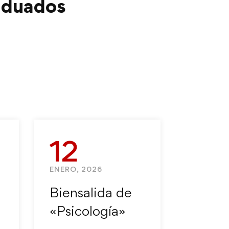
aduados
12
ENERO, 2026
Biensalida de
«Psicología»