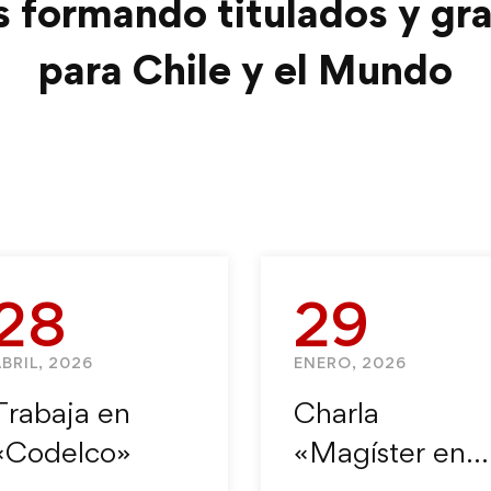
s formando titulados y gr
para Chile y el Mundo
28
29
BRIL, 2026
ENERO, 2026
Trabaja en
Charla
«Codelco»
«Magíster en