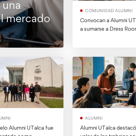
: una
COMUNIDAD ALUMNI
al mercado
Convocan a Alumni UT
a sumarse a Dress Ro
UMNI
ALUMNI
lo Alumni UTalca fue
Alumni UTalca destacó